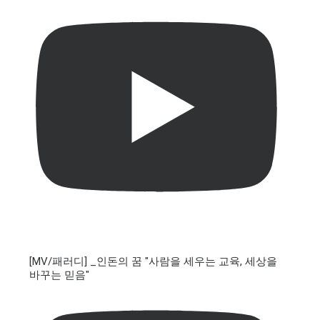
[MV/패러디] _인돈의 꿈 "사람을 세우는 교육, 세상을
바꾸는 믿음"