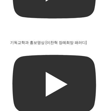
기독교학과 홍보영상 [이찬혁 장례희망 패러디]