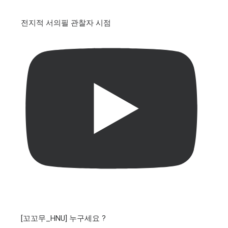
전지적 서의필 관찰자 시점
[꼬꼬무_HNU] 누구세요 ?